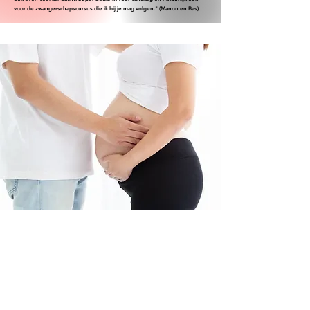
voor de zwangerschapscursus die ik bij je mag volgen." (Manon en Bas)