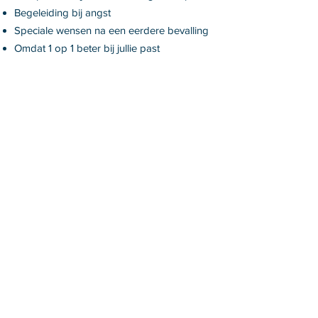
Begeleiding bij angst
Speciale wensen na een eerdere bevalling
Omdat 1 op 1 beter bij jullie past
Wat de reden ook is, je bent van harte
welkom voor een privé cursus! De cursus
bestaan uit 2 bijeenkomsten van anderhalf
uur en kan gegeven worden bij jou thuis of
op de locatie in Roermond.
Meer informatie en aanmelden