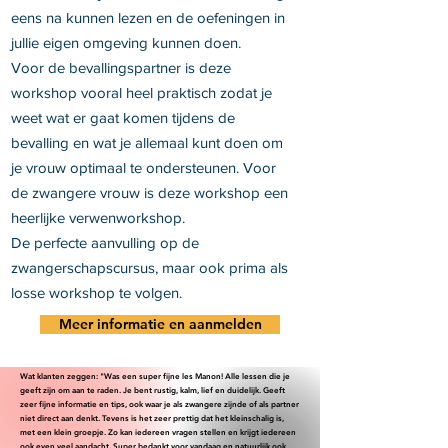
eens na kunnen lezen en de oefeningen in
jullie eigen omgeving kunnen doen.
Voor de bevallingspartner is deze
workshop vooral heel praktisch zodat je
weet wat er gaat komen tijdens de
bevalling en wat je allemaal kunt doen om
je vrouw optimaal te ondersteunen. Voor
de zwangere vrouw is deze workshop een
heerlijke verwenworkshop.
De perfecte aanvulling op de
zwangerschapscursus, maar ook prima als
losse workshop te volgen.
Meer informatie en aanmelden
Wat klanten zeggen: "Was een super fijne les Manon! Alle lessen die je
geeft zijn om aan te raden. Je bent rustig, kalm, lief en duidelijk. Geeft
zeer fijne informatie en tips, ook waar je als zwangere zijnde of als partner
niet direct aan denkt. Tevens is het zeer prettig dat het kleinschalig is,
met een klein groepje. Zo kan iedereen vragen stellen en krijgt iedereen
ook even veel aandacht. Super bedankt voor vandaag en natuurlijk ook